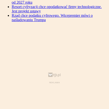
od 2027 roku
Resort cyfryzacji chce opodatkować firmy technologiczne.
Jest projekt ustawy
Rząd chce podatku cyfrowego. Wicepremier mówi o
naśladowaniu Trumpa