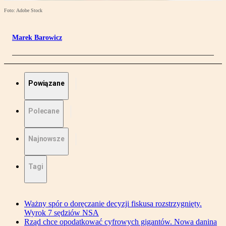
Foto: Adobe Stock
Marek Barowicz
Powiązane
Polecane
Najnowsze
Tagi
Ważny spór o doręczanie decyzji fiskusa rozstrzygnięty.
Wyrok 7 sędziów NSA
Rząd chce opodatkować cyfrowych gigantów. Nowa danina