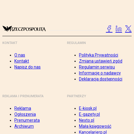
KONTAKT
REGULAMIN
O nas
Polityka Prywatności
Kontakt
Zmiana ustawień zgód
Napisz do nas
Regulamin serwisu
Informacje o nadawcy
Deklaracja dostępności
REKLAMA I PRENUMERATA
PARTNERZY
Reklama
E-kiosk.pl
Ogłoszenia
E-gazety.pl
Prenumerata
Nexto.pl
Archiwum
Mała księgowość
Kancelarierp.pl