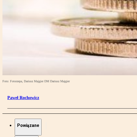
Foto: Fotorzepa, Dariusz Majgier DM Dariusz Majgier
Paweł Rochowicz
Powiązane