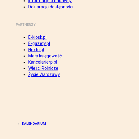
Informacje o nadawcy
Deklaracja dostępności
PARTNERZY
E-kiosk.pl
E-gazety.pl
Nexto.pl
Mała księgowość
Kancelarierp.pl
Wieści Rolnicze
Życie Warszawy
KALENDARIUM