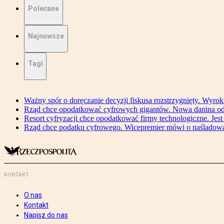
Polecane
Najnowsze
Tagi
Ważny spór o doręczanie decyzji fiskusa rozstrzygnięty. Wyr
Rząd chce opodatkować cyfrowych gigantów. Nowa danina od
Resort cyfryzacji chce opodatkować firmy technologiczne. Jest
Rząd chce podatku cyfrowego. Wicepremier mówi o naśladow
KONTAKT
O nas
Kontakt
Napisz do nas