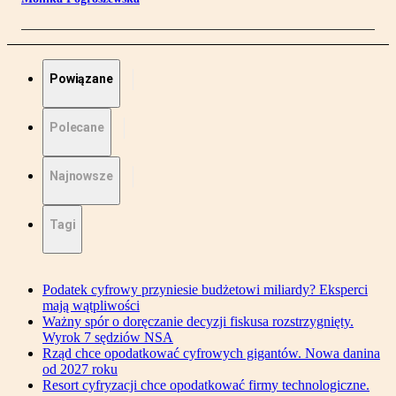
Powiązane
Polecane
Najnowsze
Tagi
Podatek cyfrowy przyniesie budżetowi miliardy? Eksperci
mają wątpliwości
Ważny spór o doręczanie decyzji fiskusa rozstrzygnięty.
Wyrok 7 sędziów NSA
Rząd chce opodatkować cyfrowych gigantów. Nowa danina
od 2027 roku
Resort cyfryzacji chce opodatkować firmy technologiczne.