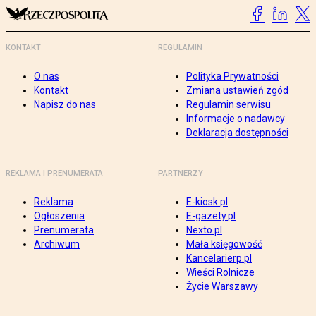
KONTAKT
REGULAMIN
O nas
Polityka Prywatności
Kontakt
Zmiana ustawień zgód
Napisz do nas
Regulamin serwisu
Informacje o nadawcy
Deklaracja dostępności
REKLAMA I PRENUMERATA
PARTNERZY
Reklama
E-kiosk.pl
Ogłoszenia
E-gazety.pl
Prenumerata
Nexto.pl
Archiwum
Mała księgowość
Kancelarierp.pl
Wieści Rolnicze
Życie Warszawy