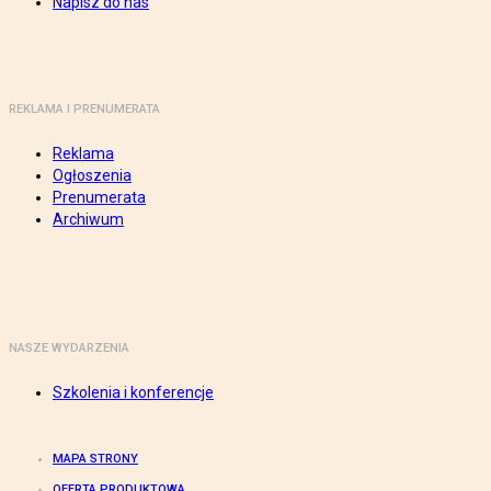
Napisz do nas
REKLAMA I PRENUMERATA
Reklama
Ogłoszenia
Prenumerata
Archiwum
NASZE WYDARZENIA
Szkolenia i konferencje
MAPA STRONY
OFERTA PRODUKTOWA