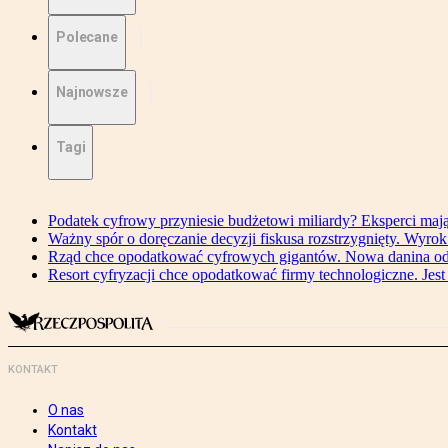
Polecane
Najnowsze
Tagi
Podatek cyfrowy przyniesie budżetowi miliardy? Eksperci maj
Ważny spór o doręczanie decyzji fiskusa rozstrzygnięty. Wyr
Rząd chce opodatkować cyfrowych gigantów. Nowa danina od
Resort cyfryzacji chce opodatkować firmy technologiczne. Jest
KONTAKT
O nas
Kontakt