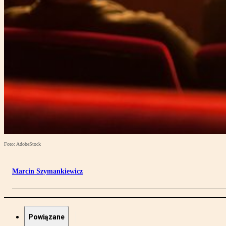
Foto: AdobeStock
Marcin Szymankiewicz
Powiązane