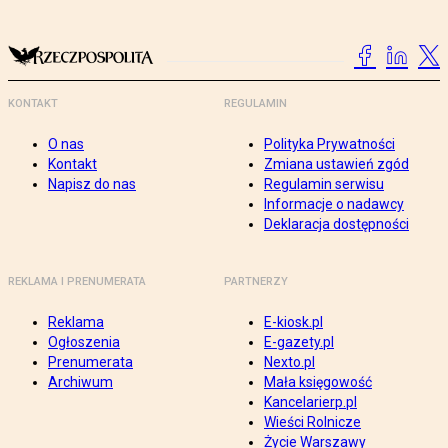
KONTAKT
REGULAMIN
O nas
Polityka Prywatności
Kontakt
Zmiana ustawień zgód
Napisz do nas
Regulamin serwisu
Informacje o nadawcy
Deklaracja dostępności
REKLAMA I PRENUMERATA
PARTNERZY
Reklama
E-kiosk.pl
Ogłoszenia
E-gazety.pl
Prenumerata
Nexto.pl
Archiwum
Mała księgowość
Kancelarierp.pl
Wieści Rolnicze
Życie Warszawy