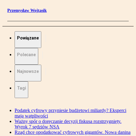
Przemysław Wojtasik
Powiązane
Polecane
Najnowsze
Tagi
Podatek cyfrowy przyniesie budżetowi miliardy? Eksperci
mają wątpliwości
Ważny spór o doręczanie decyzji fiskusa rozstrzygnięty.
Wyrok 7 sędziów NSA
Rząd chce opodatkować cyfrowych gigantów. Nowa danina