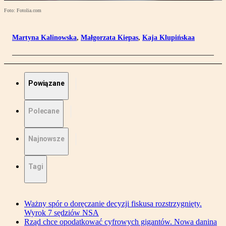
Foto: Fotolia.com
Martyna Kalinowska
,
Małgorzata Kiepas
,
Kaja Klupińskaa
Powiązane
Polecane
Najnowsze
Tagi
Ważny spór o doręczanie decyzji fiskusa rozstrzygnięty.
Wyrok 7 sędziów NSA
Rząd chce opodatkować cyfrowych gigantów. Nowa danina