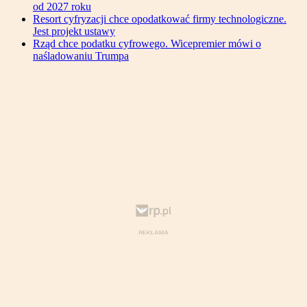
od 2027 roku
Resort cyfryzacji chce opodatkować firmy technologiczne.
Jest projekt ustawy
Rząd chce podatku cyfrowego. Wicepremier mówi o
naśladowaniu Trumpa