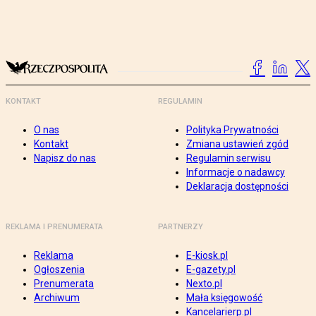
KONTAKT
REGULAMIN
O nas
Polityka Prywatności
Kontakt
Zmiana ustawień zgód
Napisz do nas
Regulamin serwisu
Informacje o nadawcy
Deklaracja dostępności
REKLAMA I PRENUMERATA
PARTNERZY
Reklama
E-kiosk.pl
Ogłoszenia
E-gazety.pl
Prenumerata
Nexto.pl
Archiwum
Mała księgowość
Kancelarierp.pl