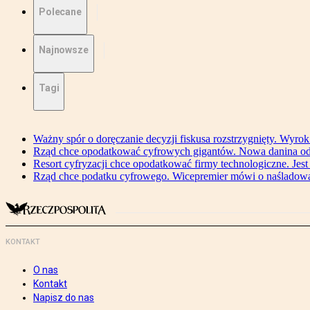
Polecane
Najnowsze
Tagi
Ważny spór o doręczanie decyzji fiskusa rozstrzygnięty. Wyr
Rząd chce opodatkować cyfrowych gigantów. Nowa danina od
Resort cyfryzacji chce opodatkować firmy technologiczne. Jest
Rząd chce podatku cyfrowego. Wicepremier mówi o naśladow
KONTAKT
O nas
Kontakt
Napisz do nas