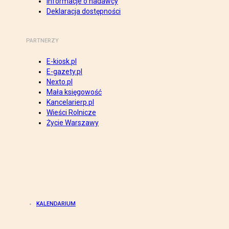
Informacje o nadawcy
Deklaracja dostępności
PARTNERZY
E-kiosk.pl
E-gazety.pl
Nexto.pl
Mała księgowość
Kancelarierp.pl
Wieści Rolnicze
Życie Warszawy
KALENDARIUM