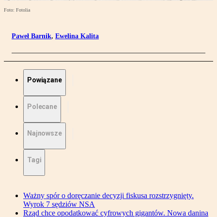
Foto: Fotolia
Paweł Barnik
,
Ewelina Kalita
Powiązane
Polecane
Najnowsze
Tagi
Ważny spór o doręczanie decyzji fiskusa rozstrzygnięty.
Wyrok 7 sędziów NSA
Rząd chce opodatkować cyfrowych gigantów. Nowa danina