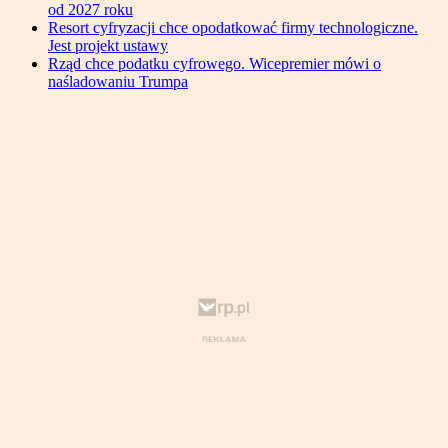
od 2027 roku
Resort cyfryzacji chce opodatkować firmy technologiczne.
Jest projekt ustawy
Rząd chce podatku cyfrowego. Wicepremier mówi o
naśladowaniu Trumpa