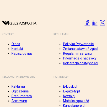
KONTAKT
REGULAMIN
O nas
Polityka Prywatności
Kontakt
Zmiana ustawień zgód
Napisz do nas
Regulamin serwisu
Informacje o nadawcy
Deklaracja dostępności
REKLAMA I PRENUMERATA
PARTNERZY
Reklama
E-kiosk.pl
Ogłoszenia
E-gazety.pl
Prenumerata
Nexto.pl
Archiwum
Mała księgowość
Kancelarierp.pl