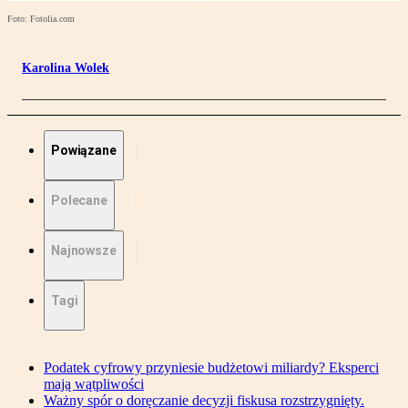
Foto: Fotolia.com
Karolina Wolek
Powiązane
Polecane
Najnowsze
Tagi
Podatek cyfrowy przyniesie budżetowi miliardy? Eksperci
mają wątpliwości
Ważny spór o doręczanie decyzji fiskusa rozstrzygnięty.