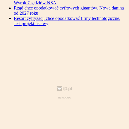
Wyrok 7 sędziów NSA
Rząd chce opodatkować cyfrowych gigantów. Nowa danina
od 2027 roku
Resort cyfryzacji chce opodatkować firmy technologiczne.
Jest projekt ustawy