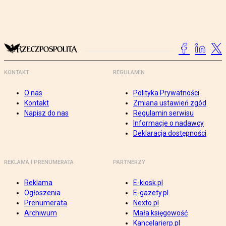
KONTAKT
REGULAMIN
O nas
Polityka Prywatności
Kontakt
Zmiana ustawień zgód
Napisz do nas
Regulamin serwisu
Informacje o nadawcy
Deklaracja dostępności
REKLAMA I PRENUMERATA
PARTNERZY
Reklama
E-kiosk.pl
Ogłoszenia
E-gazety.pl
Prenumerata
Nexto.pl
Archiwum
Mała księgowość
Kancelarierp.pl