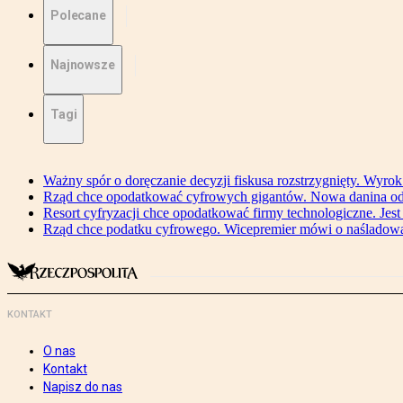
Polecane
Najnowsze
Tagi
Ważny spór o doręczanie decyzji fiskusa rozstrzygnięty. Wyr
Rząd chce opodatkować cyfrowych gigantów. Nowa danina od
Resort cyfryzacji chce opodatkować firmy technologiczne. Jest
Rząd chce podatku cyfrowego. Wicepremier mówi o naśladow
KONTAKT
O nas
Kontakt
Napisz do nas