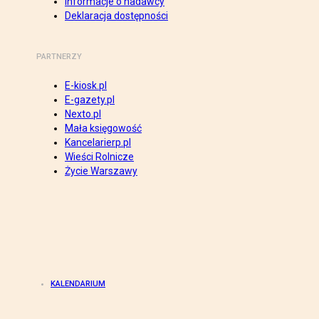
Informacje o nadawcy
Deklaracja dostępności
PARTNERZY
E-kiosk.pl
E-gazety.pl
Nexto.pl
Mała księgowość
Kancelarierp.pl
Wieści Rolnicze
Życie Warszawy
KALENDARIUM