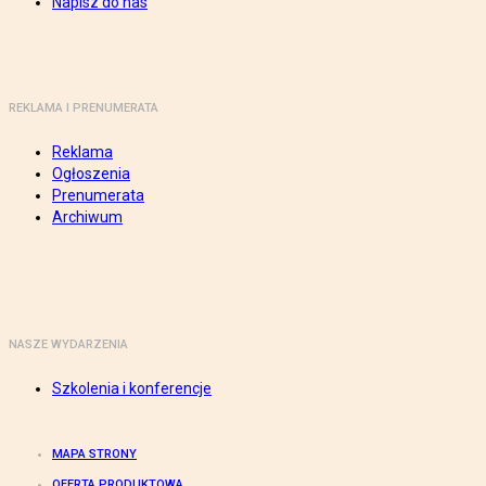
Napisz do nas
REKLAMA I PRENUMERATA
Reklama
Ogłoszenia
Prenumerata
Archiwum
NASZE WYDARZENIA
Szkolenia i konferencje
MAPA STRONY
OFERTA PRODUKTOWA