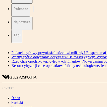
Polecane
Najnowsze
Tagi
Podatek cyfrowy przyniesie budżetowi miliardy? Eksperci maj
Ważny spór o doręczanie decyzji fiskusa rozstrzygnięty. Wyr
Rząd chce opodatkować cyfrowych gigantów. Nowa danina od
Resort cyfryzacji chce opodatkować firmy technologiczne. Jest
KONTAKT
O nas
Kontakt