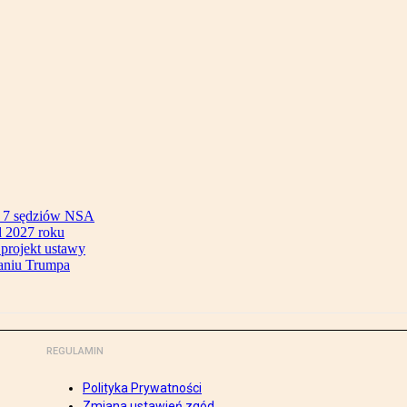
ok 7 sędziów NSA
 2027 roku
 projekt ustawy
aniu Trumpa
REGULAMIN
Polityka Prywatności
Zmiana ustawień zgód