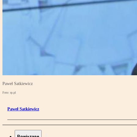
Paweł Satkiewicz
Foto: rp.pl
Paweł Satkiewicz
Powiązane