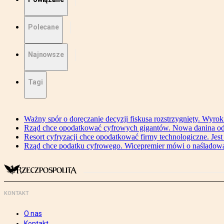
Polecane
Najnowsze
Tagi
Ważny spór o doręczanie decyzji fiskusa rozstrzygnięty. Wyr
Rząd chce opodatkować cyfrowych gigantów. Nowa danina od
Resort cyfryzacji chce opodatkować firmy technologiczne. Jest
Rząd chce podatku cyfrowego. Wicepremier mówi o naśladow
KONTAKT
O nas
Kontakt