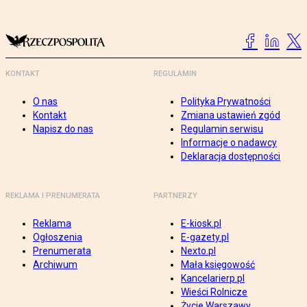
KONTAKT
REGULAMIN
O nas
Polityka Prywatności
Kontakt
Zmiana ustawień zgód
Napisz do nas
Regulamin serwisu
Informacje o nadawcy
Deklaracja dostępności
REKLAMA I PRENUMERATA
PARTNERZY
Reklama
E-kiosk.pl
Ogłoszenia
E-gazety.pl
Prenumerata
Nexto.pl
Archiwum
Mała księgowość
Kancelarierp.pl
Wieści Rolnicze
Życie Warszawy