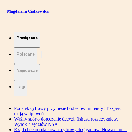
Magdalena Ciałkowska
Powiązane
Polecane
Najnowsze
Tagi
Podatek cyfrowy przyniesie budżetowi miliardy? Eksperci
mają wątpliwości
Ważny spór o doręczanie decyzji fiskusa rozstrzygnięty.
Wyrok 7 sędziów NSA
Rząd chce opodatkować cyfrowych gigantów. Nowa danina