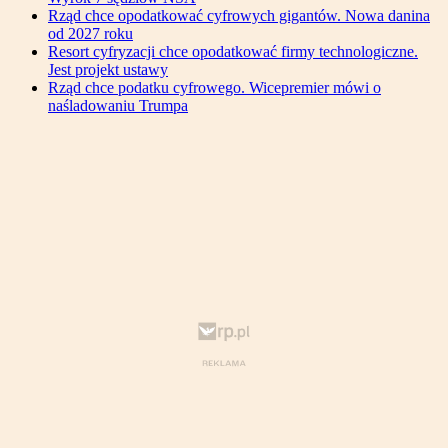
Rząd chce opodatkować cyfrowych gigantów. Nowa danina
od 2027 roku
Resort cyfryzacji chce opodatkować firmy technologiczne.
Jest projekt ustawy
Rząd chce podatku cyfrowego. Wicepremier mówi o
naśladowaniu Trumpa