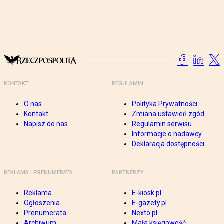
KONTAKT
REGULAMIN
O nas
Polityka Prywatności
Kontakt
Zmiana ustawień zgód
Napisz do nas
Regulamin serwisu
Informacje o nadawcy
Deklaracja dostępności
REKLAMA I PRENUMERATA
PARTNERZY
Reklama
E-kiosk.pl
Ogłoszenia
E-gazety.pl
Prenumerata
Nexto.pl
Archiwum
Mała księgowość