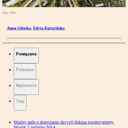
Foto: 123rf
Anna Główka
,
Edyta Kuracińska
Powiązane
Polecane
Najnowsze
Tagi
Ważny spór o doręczanie decyzji fiskusa rozstrzygnięty.
Wyrok 7 sędziów NSA