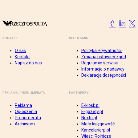
KONTAKT
REGULAMIN
O nas
Polityka Prywatności
Kontakt
Zmiana ustawień zgód
Napisz do nas
Regulamin serwisu
Informacje o nadawcy
Deklaracja dostępności
REKLAMA I PRENUMERATA
PARTNERZY
Reklama
E-kiosk.pl
Ogłoszenia
E-gazety.pl
Prenumerata
Nexto.pl
Archiwum
Mała księgowość
Kancelarierp.pl
Wieści Rolnicze