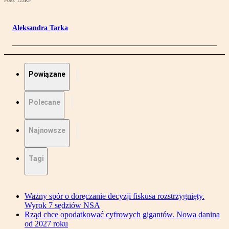
Foto: 123RF
Aleksandra Tarka
Powiązane
Polecane
Najnowsze
Tagi
Ważny spór o doręczanie decyzji fiskusa rozstrzygnięty.
Wyrok 7 sędziów NSA
Rząd chce opodatkować cyfrowych gigantów. Nowa danina
od 2027 roku