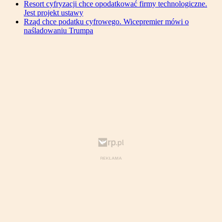
Resort cyfryzacji chce opodatkować firmy technologiczne.
Jest projekt ustawy
Rząd chce podatku cyfrowego. Wicepremier mówi o
naśladowaniu Trumpa