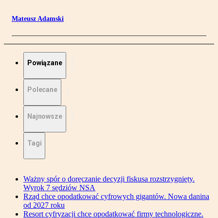
Mateusz Adamski
Powiązane
Polecane
Najnowsze
Tagi
Ważny spór o doręczanie decyzji fiskusa rozstrzygnięty.
Wyrok 7 sędziów NSA
Rząd chce opodatkować cyfrowych gigantów. Nowa danina
od 2027 roku
Resort cyfryzacji chce opodatkować firmy technologiczne.