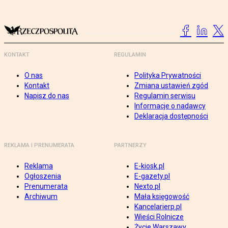
KONTAKT
REGULAMIN
O nas
Polityka Prywatności
Kontakt
Zmiana ustawień zgód
Napisz do nas
Regulamin serwisu
Informacje o nadawcy
Deklaracja dostępności
REKLAMA I PRENUMERATA
PARTNERZY
Reklama
E-kiosk.pl
Ogłoszenia
E-gazety.pl
Prenumerata
Nexto.pl
Archiwum
Mała księgowość
Kancelarierp.pl
Wieści Rolnicze
Życie Warszawy