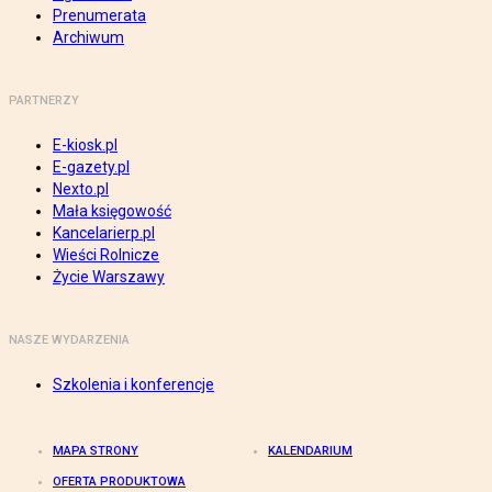
Prenumerata
Archiwum
PARTNERZY
E-kiosk.pl
E-gazety.pl
Nexto.pl
Mała księgowość
Kancelarierp.pl
Wieści Rolnicze
Życie Warszawy
NASZE WYDARZENIA
Szkolenia i konferencje
MAPA STRONY
KALENDARIUM
OFERTA PRODUKTOWA