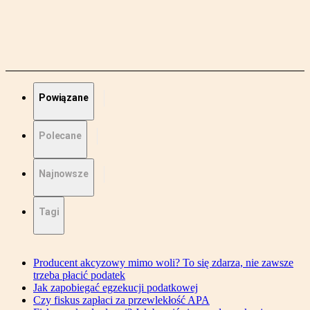
Powiązane
Polecane
Najnowsze
Tagi
Producent akcyzowy mimo woli? To się zdarza, nie zawsze
trzeba płacić podatek
Jak zapobiegać egzekucji podatkowej
Czy fiskus zapłaci za przewlekłość APA