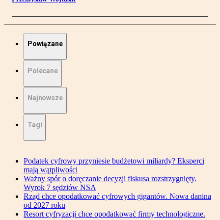
Powiązane
Polecane
Najnowsze
Tagi
Podatek cyfrowy przyniesie budżetowi miliardy? Eksperci
mają wątpliwości
Ważny spór o doręczanie decyzji fiskusa rozstrzygnięty.
Wyrok 7 sędziów NSA
Rząd chce opodatkować cyfrowych gigantów. Nowa danina
od 2027 roku
Resort cyfryzacji chce opodatkować firmy technologiczne.