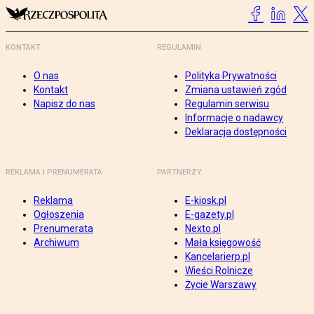
KONTAKT
REGULAMIN
O nas
Polityka Prywatności
Kontakt
Zmiana ustawień zgód
Napisz do nas
Regulamin serwisu
Informacje o nadawcy
Deklaracja dostępności
REKLAMA I PRENUMERATA
PARTNERZY
Reklama
E-kiosk.pl
Ogłoszenia
E-gazety.pl
Prenumerata
Nexto.pl
Archiwum
Mała księgowość
Kancelarierp.pl
Wieści Rolnicze
Życie Warszawy