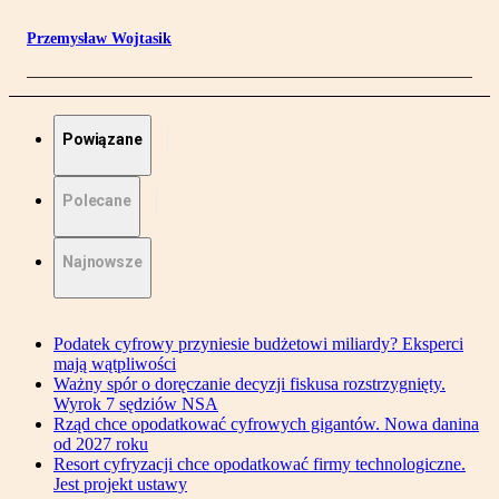
Przemysław Wojtasik
Powiązane
Polecane
Najnowsze
Podatek cyfrowy przyniesie budżetowi miliardy? Eksperci
mają wątpliwości
Ważny spór o doręczanie decyzji fiskusa rozstrzygnięty.
Wyrok 7 sędziów NSA
Rząd chce opodatkować cyfrowych gigantów. Nowa danina
od 2027 roku
Resort cyfryzacji chce opodatkować firmy technologiczne.
Jest projekt ustawy