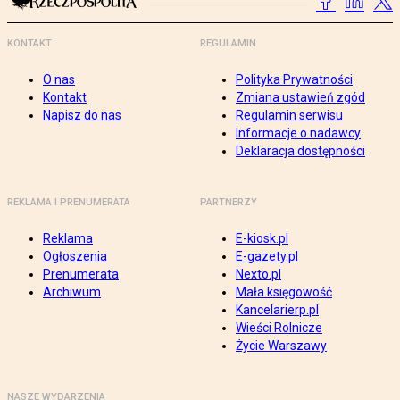
KONTAKT
REGULAMIN
O nas
Polityka Prywatności
Kontakt
Zmiana ustawień zgód
Napisz do nas
Regulamin serwisu
Informacje o nadawcy
Deklaracja dostępności
REKLAMA I PRENUMERATA
PARTNERZY
Reklama
E-kiosk.pl
Ogłoszenia
E-gazety.pl
Prenumerata
Nexto.pl
Archiwum
Mała księgowość
Kancelarierp.pl
Wieści Rolnicze
Życie Warszawy
NASZE WYDARZENIA