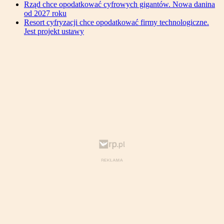
Rząd chce opodatkować cyfrowych gigantów. Nowa danina
od 2027 roku
Resort cyfryzacji chce opodatkować firmy technologiczne.
Jest projekt ustawy