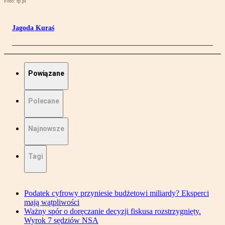
Foto: rp.pl
Jagoda Kuraś
Powiązane
Polecane
Najnowsze
Tagi
Podatek cyfrowy przyniesie budżetowi miliardy? Eksperci
mają wątpliwości
Ważny spór o doręczanie decyzji fiskusa rozstrzygnięty.
Wyrok 7 sędziów NSA