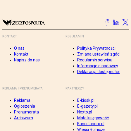
KONTAKT
REGULAMIN
O nas
Polityka Prywatności
Kontakt
Zmiana ustawień zgód
Napisz do nas
Regulamin serwisu
Informacje o nadawcy
Deklaracja dostępności
REKLAMA I PRENUMERATA
PARTNERZY
Reklama
E-kiosk.pl
Ogłoszenia
E-gazety.pl
Prenumerata
Nexto.pl
Archiwum
Mała księgowość
Kancelarierp.pl
Wieści Rolnicze