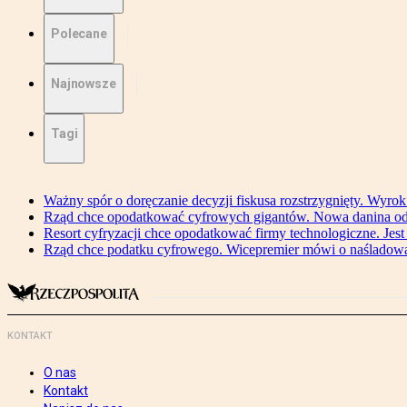
Polecane
Najnowsze
Tagi
Ważny spór o doręczanie decyzji fiskusa rozstrzygnięty. Wyr
Rząd chce opodatkować cyfrowych gigantów. Nowa danina od
Resort cyfryzacji chce opodatkować firmy technologiczne. Jest
Rząd chce podatku cyfrowego. Wicepremier mówi o naśladow
KONTAKT
O nas
Kontakt