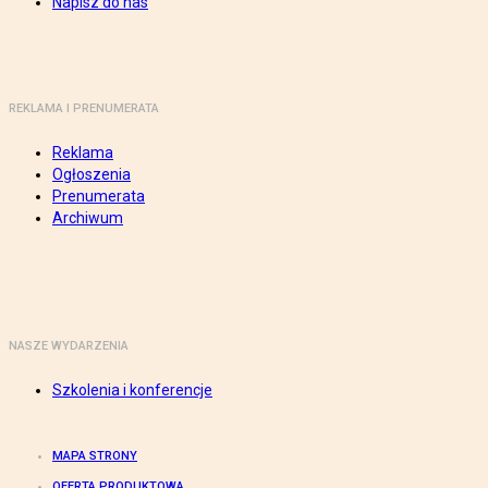
Napisz do nas
REKLAMA I PRENUMERATA
Reklama
Ogłoszenia
Prenumerata
Archiwum
NASZE WYDARZENIA
Szkolenia i konferencje
MAPA STRONY
OFERTA PRODUKTOWA