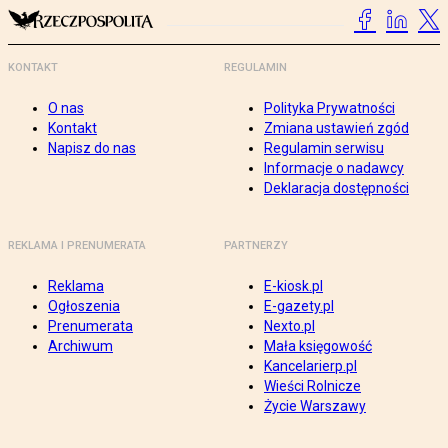
KONTAKT
REGULAMIN
O nas
Polityka Prywatności
Kontakt
Zmiana ustawień zgód
Napisz do nas
Regulamin serwisu
Informacje o nadawcy
Deklaracja dostępności
REKLAMA I PRENUMERATA
PARTNERZY
Reklama
E-kiosk.pl
Ogłoszenia
E-gazety.pl
Prenumerata
Nexto.pl
Archiwum
Mała księgowość
Kancelarierp.pl
Wieści Rolnicze
Życie Warszawy