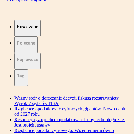
Powiązane
Polecane
Najnowsze
Tagi
Ważny spór o doręczanie decyzji fiskusa rozstrzygnięty.
Wyrok 7 sędziów NSA
Rząd chce opodatkować cyfrowych gigantów. Nowa danina
od 2027 roku
Resort cyfryzacji chce opodatkować firmy technologiczne.
Jest projekt ustawy
Rząd chce podatku cyfrowego. Wicepremier mówi o