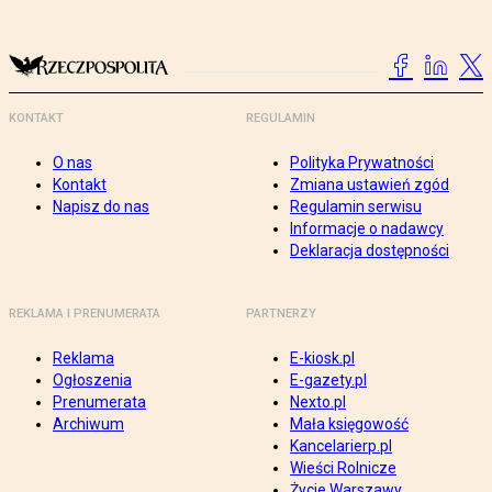
KONTAKT
REGULAMIN
O nas
Polityka Prywatności
Kontakt
Zmiana ustawień zgód
Napisz do nas
Regulamin serwisu
Informacje o nadawcy
Deklaracja dostępności
REKLAMA I PRENUMERATA
PARTNERZY
Reklama
E-kiosk.pl
Ogłoszenia
E-gazety.pl
Prenumerata
Nexto.pl
Archiwum
Mała księgowość
Kancelarierp.pl
Wieści Rolnicze
Życie Warszawy