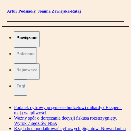
Artur Podsiadły
,
Joanna Zawiejska-Rataj
Powiązane
Polecane
Najnowsze
Tagi
Podatek cyfrowy przyniesie budżetowi miliardy? Eksperci
mają wątpliwości
Ważny spór o doręczanie decyzji fiskusa rozstrzygnięty.
Wyrok 7 sędziów NSA
Rząd chce opodatkować cyfrowych gigantów. Nowa danina