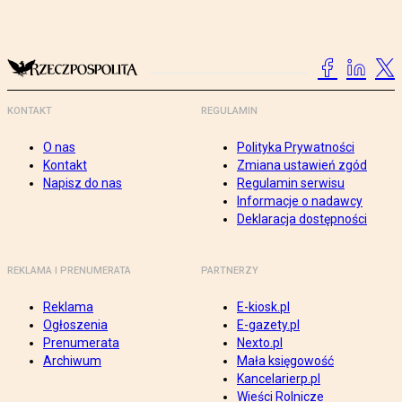
KONTAKT
REGULAMIN
O nas
Polityka Prywatności
Kontakt
Zmiana ustawień zgód
Napisz do nas
Regulamin serwisu
Informacje o nadawcy
Deklaracja dostępności
REKLAMA I PRENUMERATA
PARTNERZY
Reklama
E-kiosk.pl
Ogłoszenia
E-gazety.pl
Prenumerata
Nexto.pl
Archiwum
Mała księgowość
Kancelarierp.pl
Wieści Rolnicze