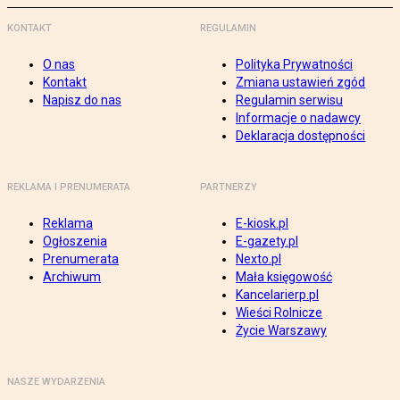
KONTAKT
REGULAMIN
O nas
Polityka Prywatności
Kontakt
Zmiana ustawień zgód
Napisz do nas
Regulamin serwisu
Informacje o nadawcy
Deklaracja dostępności
REKLAMA I PRENUMERATA
PARTNERZY
Reklama
E-kiosk.pl
Ogłoszenia
E-gazety.pl
Prenumerata
Nexto.pl
Archiwum
Mała księgowość
Kancelarierp.pl
Wieści Rolnicze
Życie Warszawy
NASZE WYDARZENIA