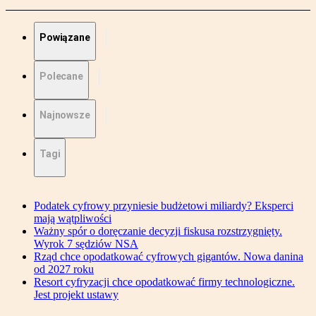
Powiązane
Polecane
Najnowsze
Tagi
Podatek cyfrowy przyniesie budżetowi miliardy? Eksperci
mają wątpliwości
Ważny spór o doręczanie decyzji fiskusa rozstrzygnięty.
Wyrok 7 sędziów NSA
Rząd chce opodatkować cyfrowych gigantów. Nowa danina
od 2027 roku
Resort cyfryzacji chce opodatkować firmy technologiczne.
Jest projekt ustawy