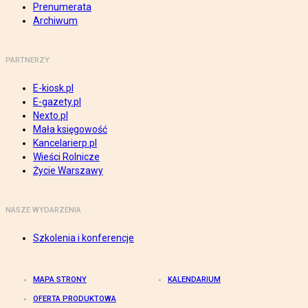
Prenumerata
Archiwum
PARTNERZY
E-kiosk.pl
E-gazety.pl
Nexto.pl
Mała księgowość
Kancelarierp.pl
Wieści Rolnicze
Życie Warszawy
NASZE WYDARZENIA
Szkolenia i konferencje
MAPA STRONY
KALENDARIUM
OFERTA PRODUKTOWA