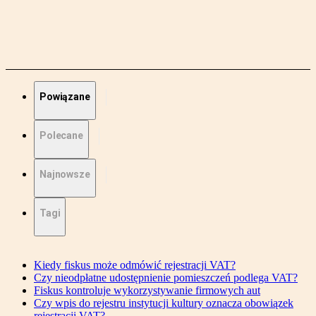
Powiązane
Polecane
Najnowsze
Tagi
Kiedy fiskus może odmówić rejestracji VAT?
Czy nieodpłatne udostępnienie pomieszczeń podlega VAT?
Fiskus kontroluje wykorzystywanie firmowych aut
Czy wpis do rejestru instytucji kultury oznacza obowiązek
rejestracji VAT?