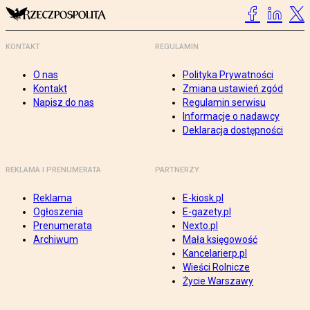
KONTAKT
REGULAMIN
O nas
Polityka Prywatności
Kontakt
Zmiana ustawień zgód
Napisz do nas
Regulamin serwisu
Informacje o nadawcy
Deklaracja dostępności
REKLAMA I PRENUMERATA
PARTNERZY
Reklama
E-kiosk.pl
Ogłoszenia
E-gazety.pl
Prenumerata
Nexto.pl
Archiwum
Mała księgowość
Kancelarierp.pl
Wieści Rolnicze
Życie Warszawy