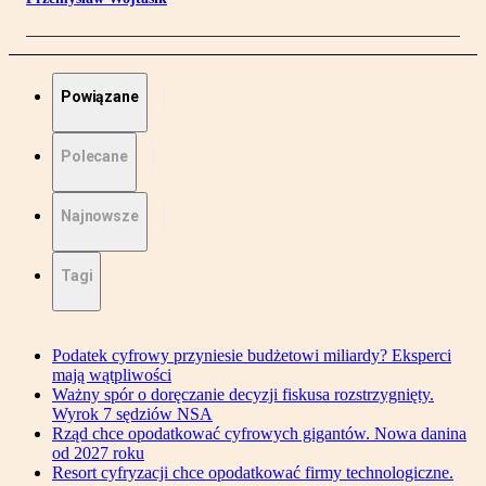
Powiązane
Polecane
Najnowsze
Tagi
Podatek cyfrowy przyniesie budżetowi miliardy? Eksperci
mają wątpliwości
Ważny spór o doręczanie decyzji fiskusa rozstrzygnięty.
Wyrok 7 sędziów NSA
Rząd chce opodatkować cyfrowych gigantów. Nowa danina
od 2027 roku
Resort cyfryzacji chce opodatkować firmy technologiczne.