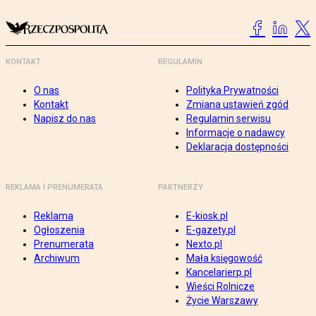
KONTAKT
REGULAMIN
O nas
Polityka Prywatności
Kontakt
Zmiana ustawień zgód
Napisz do nas
Regulamin serwisu
Informacje o nadawcy
Deklaracja dostępności
REKLAMA I PRENUMERATA
PARTNERZY
Reklama
E-kiosk.pl
Ogłoszenia
E-gazety.pl
Prenumerata
Nexto.pl
Archiwum
Mała księgowość
Kancelarierp.pl
Wieści Rolnicze
Życie Warszawy