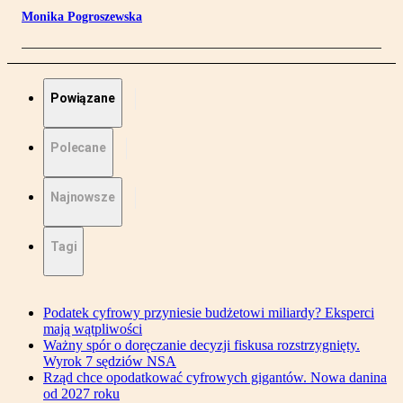
Monika Pogroszewska
Powiązane
Polecane
Najnowsze
Tagi
Podatek cyfrowy przyniesie budżetowi miliardy? Eksperci
mają wątpliwości
Ważny spór o doręczanie decyzji fiskusa rozstrzygnięty.
Wyrok 7 sędziów NSA
Rząd chce opodatkować cyfrowych gigantów. Nowa danina
od 2027 roku