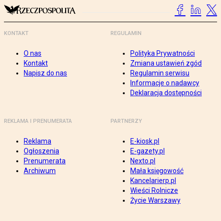
KONTAKT
REGULAMIN
O nas
Polityka Prywatności
Kontakt
Zmiana ustawień zgód
Napisz do nas
Regulamin serwisu
Informacje o nadawcy
Deklaracja dostępności
REKLAMA I PRENUMERATA
PARTNERZY
Reklama
E-kiosk.pl
Ogłoszenia
E-gazety.pl
Prenumerata
Nexto.pl
Archiwum
Mała księgowość
Kancelarierp.pl
Wieści Rolnicze
Życie Warszawy