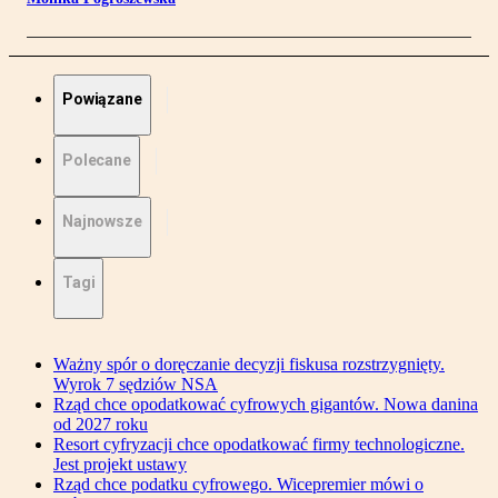
Powiązane
Polecane
Najnowsze
Tagi
Ważny spór o doręczanie decyzji fiskusa rozstrzygnięty.
Wyrok 7 sędziów NSA
Rząd chce opodatkować cyfrowych gigantów. Nowa danina
od 2027 roku
Resort cyfryzacji chce opodatkować firmy technologiczne.
Jest projekt ustawy
Rząd chce podatku cyfrowego. Wicepremier mówi o