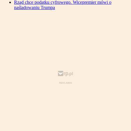
Rząd chce podatku cyfrowego. Wicepremier mówi o
naśladowaniu Trumpa