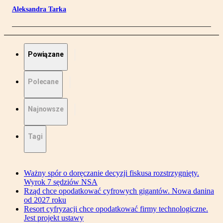
Aleksandra Tarka
Powiązane
Polecane
Najnowsze
Tagi
Ważny spór o doręczanie decyzji fiskusa rozstrzygnięty.
Wyrok 7 sędziów NSA
Rząd chce opodatkować cyfrowych gigantów. Nowa danina
od 2027 roku
Resort cyfryzacji chce opodatkować firmy technologiczne.
Jest projekt ustawy