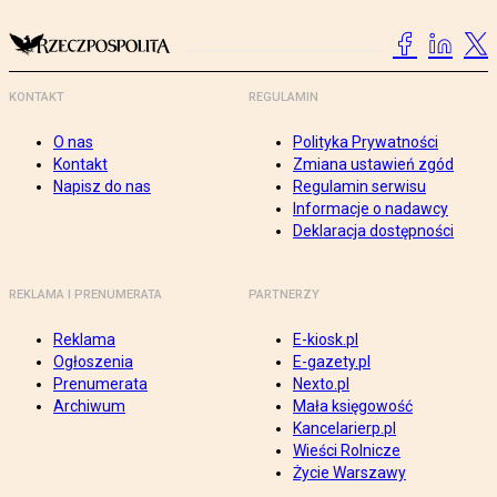
KONTAKT
REGULAMIN
O nas
Polityka Prywatności
Kontakt
Zmiana ustawień zgód
Napisz do nas
Regulamin serwisu
Informacje o nadawcy
Deklaracja dostępności
REKLAMA I PRENUMERATA
PARTNERZY
Reklama
E-kiosk.pl
Ogłoszenia
E-gazety.pl
Prenumerata
Nexto.pl
Archiwum
Mała księgowość
Kancelarierp.pl
Wieści Rolnicze
Życie Warszawy