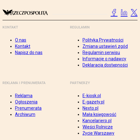
KONTAKT
REGULAMIN
O nas
Polityka Prywatności
Kontakt
Zmiana ustawień zgód
Napisz do nas
Regulamin serwisu
Informacje o nadawcy
Deklaracja dostępności
REKLAMA I PRENUMERATA
PARTNERZY
Reklama
E-kiosk.pl
Ogłoszenia
E-gazety.pl
Prenumerata
Nexto.pl
Archiwum
Mała księgowość
Kancelarierp.pl
Wieści Rolnicze
Życie Warszawy