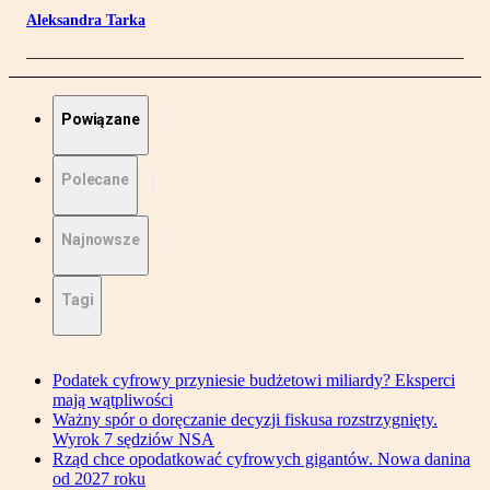
Aleksandra Tarka
Powiązane
Polecane
Najnowsze
Tagi
Podatek cyfrowy przyniesie budżetowi miliardy? Eksperci
mają wątpliwości
Ważny spór o doręczanie decyzji fiskusa rozstrzygnięty.
Wyrok 7 sędziów NSA
Rząd chce opodatkować cyfrowych gigantów. Nowa danina
od 2027 roku