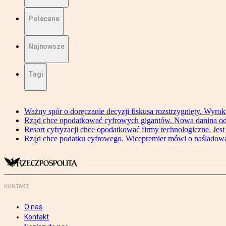
Polecane
Najnowsze
Tagi
Ważny spór o doręczanie decyzji fiskusa rozstrzygnięty. Wyr
Rząd chce opodatkować cyfrowych gigantów. Nowa danina od
Resort cyfryzacji chce opodatkować firmy technologiczne. Jest
Rząd chce podatku cyfrowego. Wicepremier mówi o naśladow
KONTAKT
O nas
Kontakt