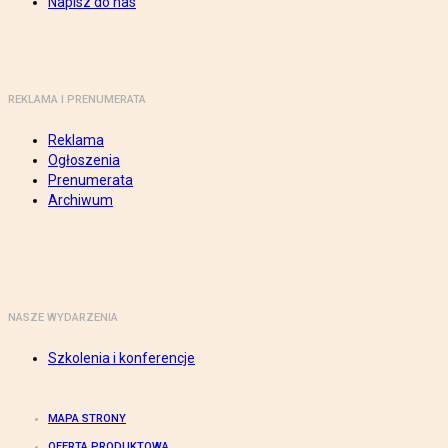
Napisz do nas
REKLAMA I PRENUMERATA
Reklama
Ogłoszenia
Prenumerata
Archiwum
NASZE WYDARZENIA
Szkolenia i konferencje
MAPA STRONY
OFERTA PRODUKTOWA