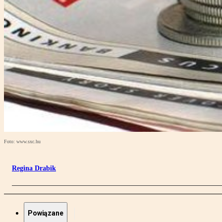
Foto: www.sxc.hu
Regina Drabik
Powiązane