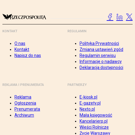
KONTAKT
REGULAMIN
O nas
Polityka Prywatności
Kontakt
Zmiana ustawień zgód
Napisz do nas
Regulamin serwisu
Informacje o nadawcy
Deklaracja dostępności
REKLAMA I PRENUMERATA
PARTNERZY
Reklama
E-kiosk.pl
Ogłoszenia
E-gazety.pl
Prenumerata
Nexto.pl
Archiwum
Mała księgowość
Kancelarierp.pl
Wieści Rolnicze
Życie Warszawy