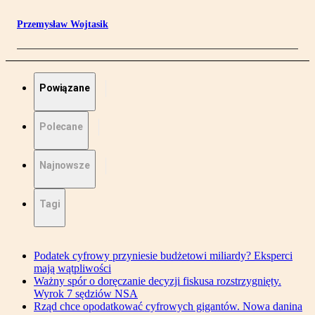
Przemysław Wojtasik
Powiązane
Polecane
Najnowsze
Tagi
Podatek cyfrowy przyniesie budżetowi miliardy? Eksperci
mają wątpliwości
Ważny spór o doręczanie decyzji fiskusa rozstrzygnięty.
Wyrok 7 sędziów NSA
Rząd chce opodatkować cyfrowych gigantów. Nowa danina