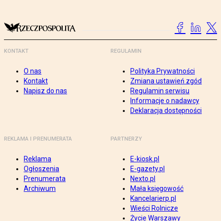
KONTAKT
REGULAMIN
O nas
Polityka Prywatności
Kontakt
Zmiana ustawień zgód
Napisz do nas
Regulamin serwisu
Informacje o nadawcy
Deklaracja dostępności
REKLAMA I PRENUMERATA
PARTNERZY
Reklama
E-kiosk.pl
Ogłoszenia
E-gazety.pl
Prenumerata
Nexto.pl
Archiwum
Mała księgowość
Kancelarierp.pl
Wieści Rolnicze
Życie Warszawy