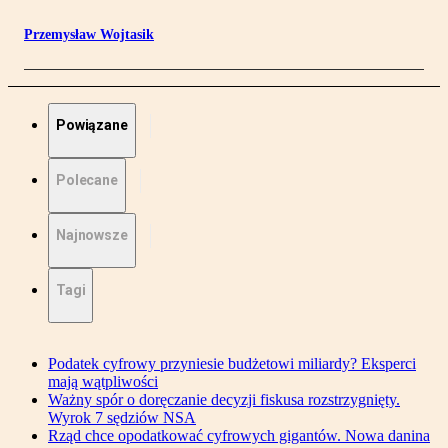
Przemysław Wojtasik
Powiązane
Polecane
Najnowsze
Tagi
Podatek cyfrowy przyniesie budżetowi miliardy? Eksperci
mają wątpliwości
Ważny spór o doręczanie decyzji fiskusa rozstrzygnięty.
Wyrok 7 sędziów NSA
Rząd chce opodatkować cyfrowych gigantów. Nowa danina