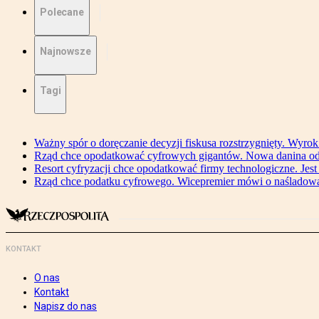
Polecane
Najnowsze
Tagi
Ważny spór o doręczanie decyzji fiskusa rozstrzygnięty. Wyr
Rząd chce opodatkować cyfrowych gigantów. Nowa danina od
Resort cyfryzacji chce opodatkować firmy technologiczne. Jest
Rząd chce podatku cyfrowego. Wicepremier mówi o naśladow
KONTAKT
O nas
Kontakt
Napisz do nas