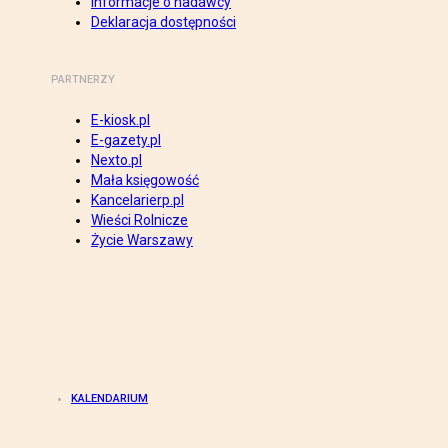
Informacje o nadawcy
Deklaracja dostępności
PARTNERZY
E-kiosk.pl
E-gazety.pl
Nexto.pl
Mała księgowość
Kancelarierp.pl
Wieści Rolnicze
Życie Warszawy
KALENDARIUM