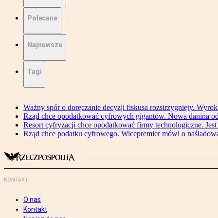
Polecane
Najnowsze
Tagi
Ważny spór o doręczanie decyzji fiskusa rozstrzygnięty. Wyr
Rząd chce opodatkować cyfrowych gigantów. Nowa danina od
Resort cyfryzacji chce opodatkować firmy technologiczne. Jest
Rząd chce podatku cyfrowego. Wicepremier mówi o naśladow
KONTAKT
O nas
Kontakt