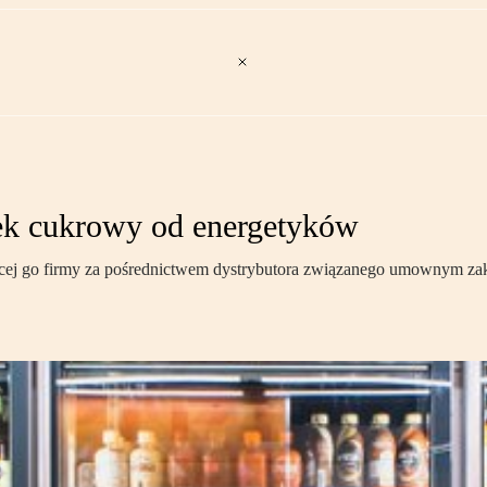
tek cukrowy od energetyków
jącej go firmy za pośrednictwem dystrybutora związanego umownym zak