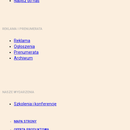
Napisz do nas
REKLAMA I PRENUMERATA
Reklama
Ogłoszenia
Prenumerata
Archiwum
NASZE WYDARZENIA
Szkolenia i konferencje
MAPA STRONY
OFERTA PRODUKTOWA