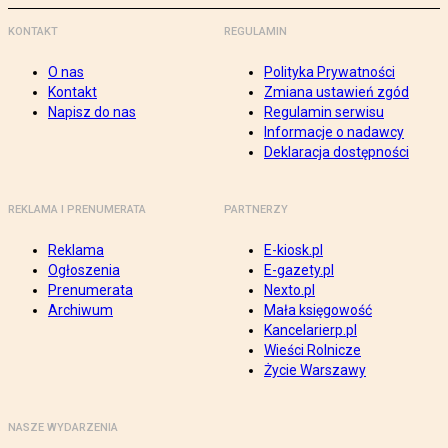
KONTAKT
REGULAMIN
O nas
Polityka Prywatności
Kontakt
Zmiana ustawień zgód
Napisz do nas
Regulamin serwisu
Informacje o nadawcy
Deklaracja dostępności
REKLAMA I PRENUMERATA
PARTNERZY
Reklama
E-kiosk.pl
Ogłoszenia
E-gazety.pl
Prenumerata
Nexto.pl
Archiwum
Mała księgowość
Kancelarierp.pl
Wieści Rolnicze
Życie Warszawy
NASZE WYDARZENIA