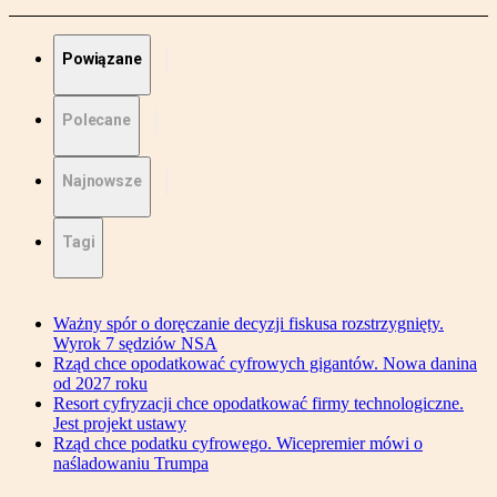
Powiązane
Polecane
Najnowsze
Tagi
Ważny spór o doręczanie decyzji fiskusa rozstrzygnięty.
Wyrok 7 sędziów NSA
Rząd chce opodatkować cyfrowych gigantów. Nowa danina
od 2027 roku
Resort cyfryzacji chce opodatkować firmy technologiczne.
Jest projekt ustawy
Rząd chce podatku cyfrowego. Wicepremier mówi o
naśladowaniu Trumpa