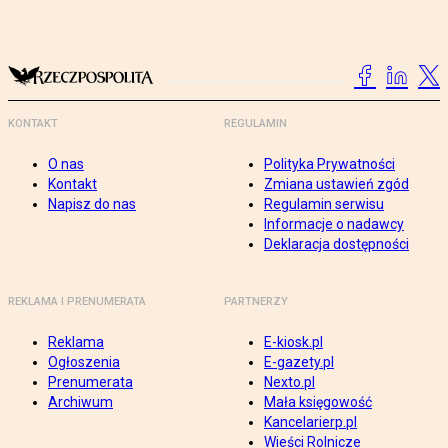
KONTAKT
REGULAMIN
O nas
Polityka Prywatności
Kontakt
Zmiana ustawień zgód
Napisz do nas
Regulamin serwisu
Informacje o nadawcy
Deklaracja dostępności
REKLAMA I PRENUMERATA
PARTNERZY
Reklama
E-kiosk.pl
Ogłoszenia
E-gazety.pl
Prenumerata
Nexto.pl
Archiwum
Mała księgowość
Kancelarierp.pl
Wieści Rolnicze