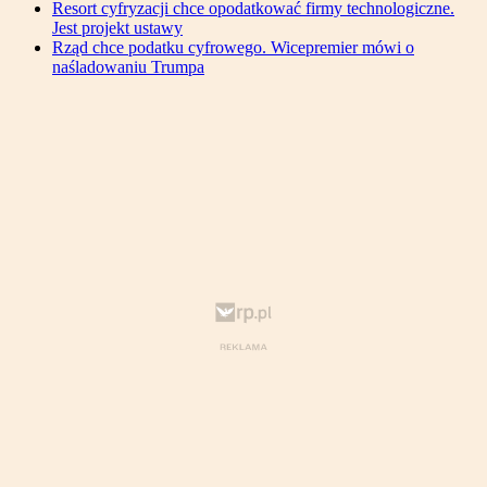
Resort cyfryzacji chce opodatkować firmy technologiczne.
Jest projekt ustawy
Rząd chce podatku cyfrowego. Wicepremier mówi o
naśladowaniu Trumpa