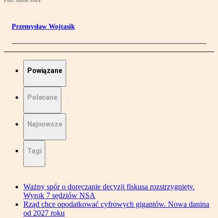
Foto: Adobe Stock
Przemysław Wojtasik
Powiązane
Polecane
Najnowsze
Tagi
Ważny spór o doręczanie decyzji fiskusa rozstrzygnięty.
Wyrok 7 sędziów NSA
Rząd chce opodatkować cyfrowych gigantów. Nowa danina
od 2027 roku