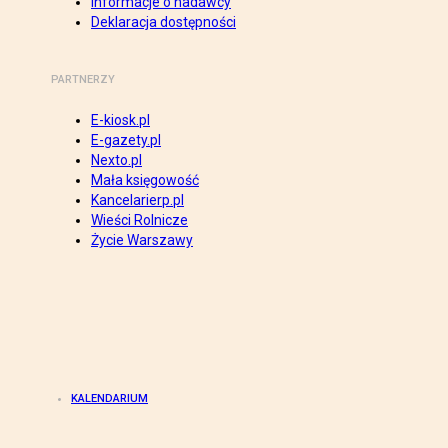
Informacje o nadawcy
Deklaracja dostępności
PARTNERZY
E-kiosk.pl
E-gazety.pl
Nexto.pl
Mała księgowość
Kancelarierp.pl
Wieści Rolnicze
Życie Warszawy
KALENDARIUM