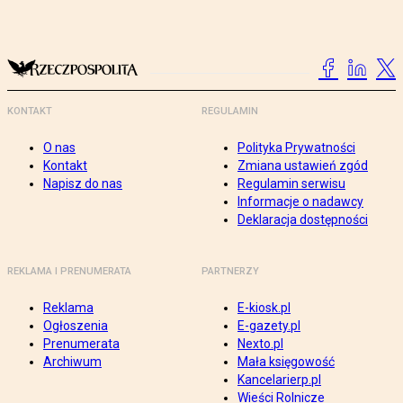
KONTAKT
REGULAMIN
O nas
Polityka Prywatności
Kontakt
Zmiana ustawień zgód
Napisz do nas
Regulamin serwisu
Informacje o nadawcy
Deklaracja dostępności
REKLAMA I PRENUMERATA
PARTNERZY
Reklama
E-kiosk.pl
Ogłoszenia
E-gazety.pl
Prenumerata
Nexto.pl
Archiwum
Mała księgowość
Kancelarierp.pl
Wieści Rolnicze