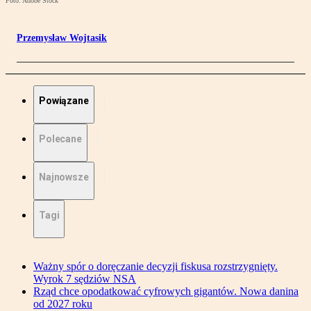
Foto: Adobe Stock
Przemysław Wojtasik
Powiązane
Polecane
Najnowsze
Tagi
Ważny spór o doręczanie decyzji fiskusa rozstrzygnięty.
Wyrok 7 sędziów NSA
Rząd chce opodatkować cyfrowych gigantów. Nowa danina
od 2027 roku