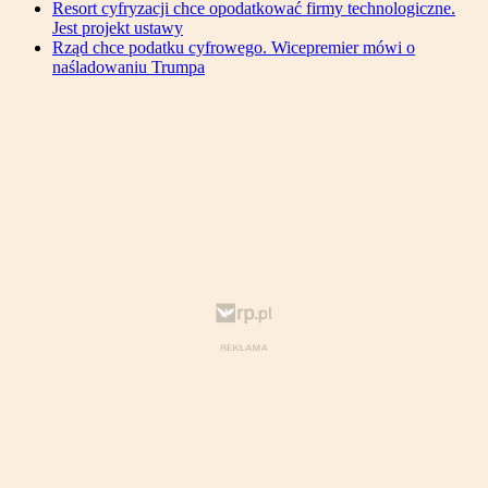
Resort cyfryzacji chce opodatkować firmy technologiczne.
Jest projekt ustawy
Rząd chce podatku cyfrowego. Wicepremier mówi o
naśladowaniu Trumpa