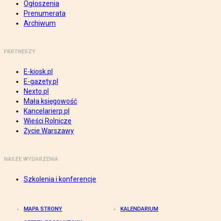
Ogłoszenia
Prenumerata
Archiwum
PARTNERZY
E-kiosk.pl
E-gazety.pl
Nexto.pl
Mała księgowość
Kancelarierp.pl
Wieści Rolnicze
Życie Warszawy
NASZE WYDARZENIA
Szkolenia i konferencje
MAPA STRONY
KALENDARIUM