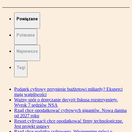
Powiązane
Polecane
Najnowsze
Tagi
Podatek cyfrowy przyniesie budżetowi miliardy? Eksperci
mają wątpliwości
Ważny spór o doręczanie decyzji fiskusa rozstrzygnięty.
Wyrok 7 sędziów NSA
Rząd chce opodatkować cyfrowych gigantów. Nowa danina
od 2027 roku
Resort cyfryzacji chce opodatkować firmy technologiczne.
Jest projekt ustawy
Rząd chce podatku cyfrowego. Wicepremier mówi o