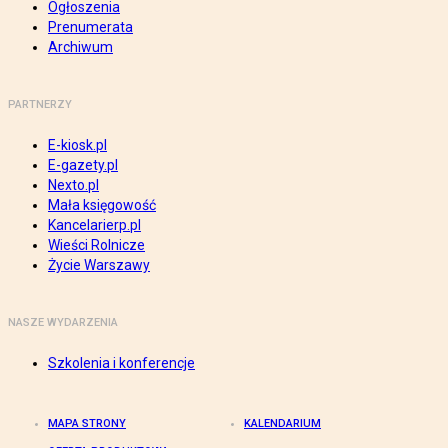
Ogłoszenia
Prenumerata
Archiwum
PARTNERZY
E-kiosk.pl
E-gazety.pl
Nexto.pl
Mała księgowość
Kancelarierp.pl
Wieści Rolnicze
Życie Warszawy
NASZE WYDARZENIA
Szkolenia i konferencje
MAPA STRONY
KALENDARIUM