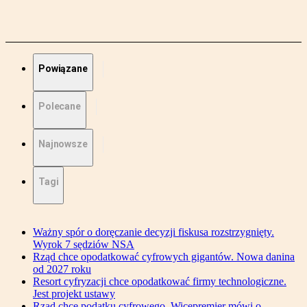
Powiązane
Polecane
Najnowsze
Tagi
Ważny spór o doręczanie decyzji fiskusa rozstrzygnięty.
Wyrok 7 sędziów NSA
Rząd chce opodatkować cyfrowych gigantów. Nowa danina
od 2027 roku
Resort cyfryzacji chce opodatkować firmy technologiczne.
Jest projekt ustawy
Rząd chce podatku cyfrowego. Wicepremier mówi o