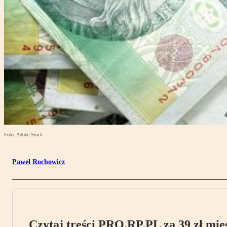
Foto: Adobe Stock
Paweł Rochowicz
Czytaj treści PRO.RP.PL za 39 zł mies