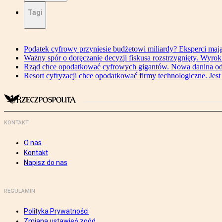
Tagi
Podatek cyfrowy przyniesie budżetowi miliardy? Eksperci maj
Ważny spór o doręczanie decyzji fiskusa rozstrzygnięty. Wyr
Rząd chce opodatkować cyfrowych gigantów. Nowa danina od
Resort cyfryzacji chce opodatkować firmy technologiczne. Jest
KONTAKT
O nas
Kontakt
Napisz do nas
REGULAMIN
Polityka Prywatności
Zmiana ustawień zgód