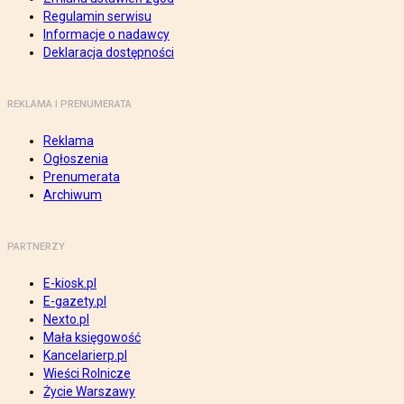
Regulamin serwisu
Informacje o nadawcy
Deklaracja dostępności
REKLAMA I PRENUMERATA
Reklama
Ogłoszenia
Prenumerata
Archiwum
PARTNERZY
E-kiosk.pl
E-gazety.pl
Nexto.pl
Mała księgowość
Kancelarierp.pl
Wieści Rolnicze
Życie Warszawy