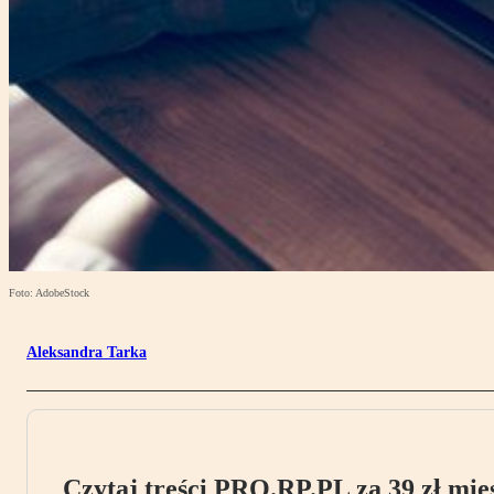
Foto: AdobeStock
Aleksandra Tarka
Czytaj treści PRO.RP.PL za 39 zł mies