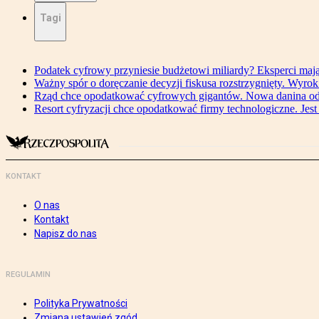
Tagi
Podatek cyfrowy przyniesie budżetowi miliardy? Eksperci maj
Ważny spór o doręczanie decyzji fiskusa rozstrzygnięty. Wyr
Rząd chce opodatkować cyfrowych gigantów. Nowa danina od
Resort cyfryzacji chce opodatkować firmy technologiczne. Jest
KONTAKT
O nas
Kontakt
Napisz do nas
REGULAMIN
Polityka Prywatności
Zmiana ustawień zgód