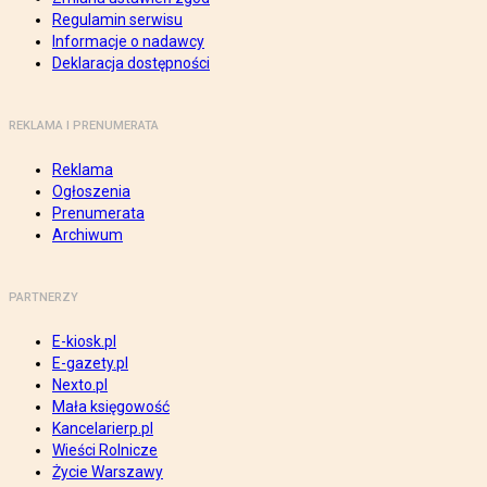
Regulamin serwisu
Informacje o nadawcy
Deklaracja dostępności
REKLAMA I PRENUMERATA
Reklama
Ogłoszenia
Prenumerata
Archiwum
PARTNERZY
E-kiosk.pl
E-gazety.pl
Nexto.pl
Mała księgowość
Kancelarierp.pl
Wieści Rolnicze
Życie Warszawy