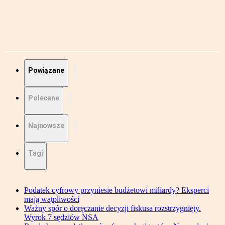
Powiązane
Polecane
Najnowsze
Tagi
Podatek cyfrowy przyniesie budżetowi miliardy? Eksperci
mają wątpliwości
Ważny spór o doręczanie decyzji fiskusa rozstrzygnięty.
Wyrok 7 sędziów NSA