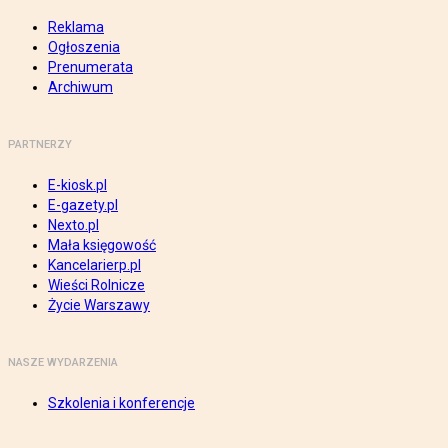
Reklama
Ogłoszenia
Prenumerata
Archiwum
PARTNERZY
E-kiosk.pl
E-gazety.pl
Nexto.pl
Mała księgowość
Kancelarierp.pl
Wieści Rolnicze
Życie Warszawy
NASZE WYDARZENIA
Szkolenia i konferencje