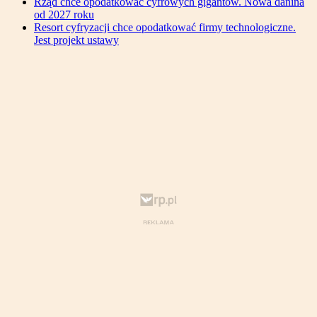
Rząd chce opodatkować cyfrowych gigantów. Nowa danina
od 2027 roku
Resort cyfryzacji chce opodatkować firmy technologiczne.
Jest projekt ustawy