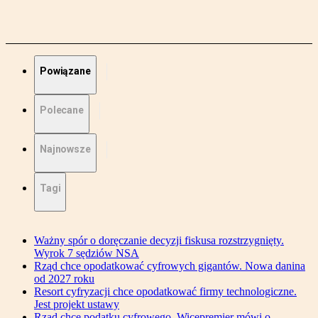
Powiązane
Polecane
Najnowsze
Tagi
Ważny spór o doręczanie decyzji fiskusa rozstrzygnięty.
Wyrok 7 sędziów NSA
Rząd chce opodatkować cyfrowych gigantów. Nowa danina
od 2027 roku
Resort cyfryzacji chce opodatkować firmy technologiczne.
Jest projekt ustawy
Rząd chce podatku cyfrowego. Wicepremier mówi o