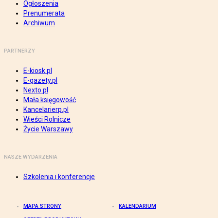
Ogłoszenia
Prenumerata
Archiwum
PARTNERZY
E-kiosk.pl
E-gazety.pl
Nexto.pl
Mała księgowość
Kancelarierp.pl
Wieści Rolnicze
Życie Warszawy
NASZE WYDARZENIA
Szkolenia i konferencje
MAPA STRONY
KALENDARIUM