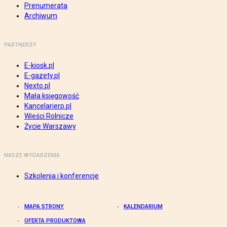
Prenumerata
Archiwum
PARTNERZY
E-kiosk.pl
E-gazety.pl
Nexto.pl
Mała księgowość
Kancelarierp.pl
Wieści Rolnicze
Życie Warszawy
NASZE WYDARZENIA
Szkolenia i konferencje
MAPA STRONY
KALENDARIUM
OFERTA PRODUKTOWA