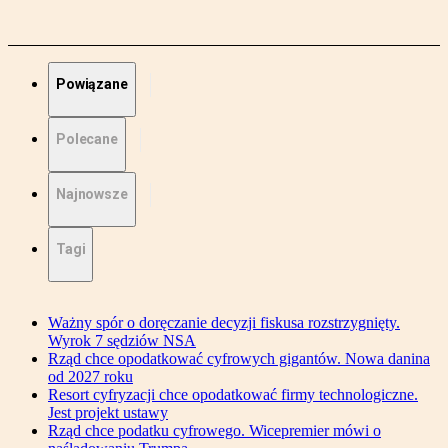
Powiązane
Polecane
Najnowsze
Tagi
Ważny spór o doręczanie decyzji fiskusa rozstrzygnięty.
Wyrok 7 sędziów NSA
Rząd chce opodatkować cyfrowych gigantów. Nowa danina
od 2027 roku
Resort cyfryzacji chce opodatkować firmy technologiczne.
Jest projekt ustawy
Rząd chce podatku cyfrowego. Wicepremier mówi o