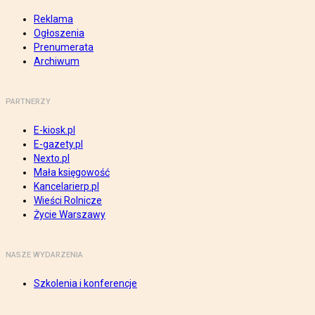
Reklama
Ogłoszenia
Prenumerata
Archiwum
PARTNERZY
E-kiosk.pl
E-gazety.pl
Nexto.pl
Mała księgowość
Kancelarierp.pl
Wieści Rolnicze
Życie Warszawy
NASZE WYDARZENIA
Szkolenia i konferencje