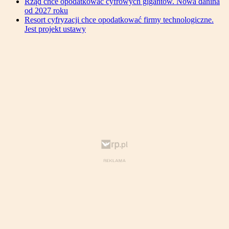
Rząd chce opodatkować cyfrowych gigantów. Nowa danina
od 2027 roku
Resort cyfryzacji chce opodatkować firmy technologiczne.
Jest projekt ustawy