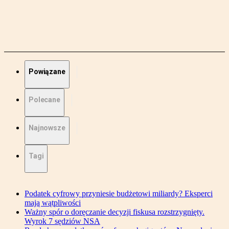
Powiązane
Polecane
Najnowsze
Tagi
Podatek cyfrowy przyniesie budżetowi miliardy? Eksperci
mają wątpliwości
Ważny spór o doręczanie decyzji fiskusa rozstrzygnięty.
Wyrok 7 sędziów NSA