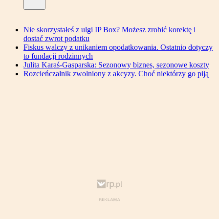
Nie skorzystałeś z ulgi IP Box? Możesz zrobić korektę i
dostać zwrot podatku
Fiskus walczy z unikaniem opodatkowania. Ostatnio dotyczy
to fundacji rodzinnych
Julita Karaś-Gasparska: Sezonowy biznes, sezonowe koszty
Rozcieńczalnik zwolniony z akcyzy. Choć niektórzy go piją