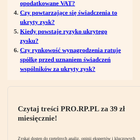
opodatkowane VAT?
Czy powtarzające się świadczenia to
ukryty zysk?
Kiedy powstaje ryzyko ukrytego
zysku?
Czy rynkowość wynagrodzenia ratuje
spółkę przed uznaniem świadczeń
wspólników za ukryty zysk?
Czytaj treści PRO.RP.PL za 39 zł
miesięcznie!
Zyskaj dostęp do rzetelnych analiz, opinii ekspertów i kluczowych