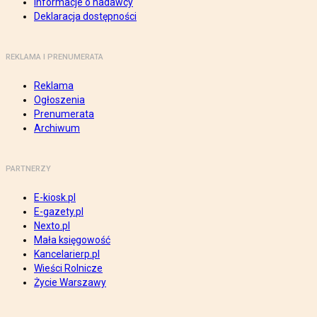
Informacje o nadawcy
Deklaracja dostępności
REKLAMA I PRENUMERATA
Reklama
Ogłoszenia
Prenumerata
Archiwum
PARTNERZY
E-kiosk.pl
E-gazety.pl
Nexto.pl
Mała księgowość
Kancelarierp.pl
Wieści Rolnicze
Życie Warszawy