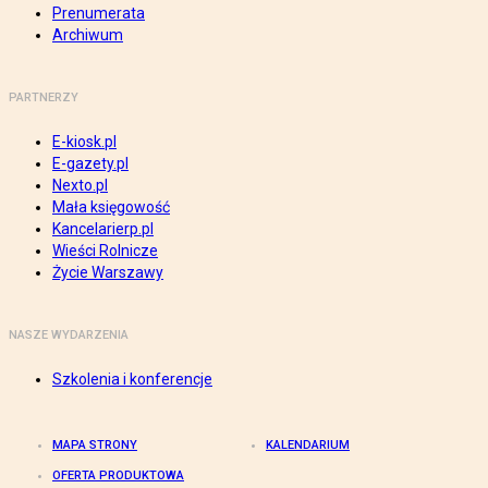
Prenumerata
Archiwum
PARTNERZY
E-kiosk.pl
E-gazety.pl
Nexto.pl
Mała księgowość
Kancelarierp.pl
Wieści Rolnicze
Życie Warszawy
NASZE WYDARZENIA
Szkolenia i konferencje
MAPA STRONY
KALENDARIUM
OFERTA PRODUKTOWA