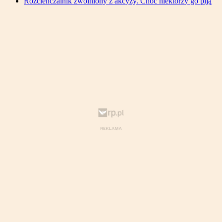
Rozcieńczalnik zwolniony z akcyzy. Choć niektórzy go piją