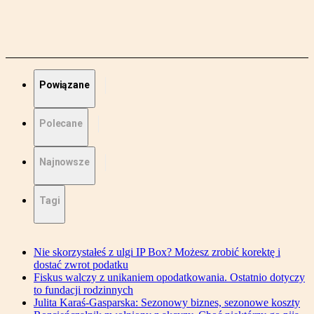
Powiązane
Polecane
Najnowsze
Tagi
Nie skorzystałeś z ulgi IP Box? Możesz zrobić korektę i
dostać zwrot podatku
Fiskus walczy z unikaniem opodatkowania. Ostatnio dotyczy
to fundacji rodzinnych
Julita Karaś-Gasparska: Sezonowy biznes, sezonowe koszty